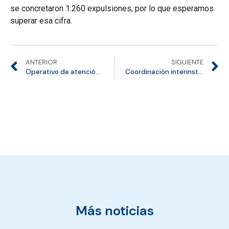
se concretaron 1.260 expulsiones, por lo que esperamos
superar esa cifra.
ANTERIOR
SIGUIENTE
Operativo de atención niñez migrante en Villarrica
Coordinación interinstitucional para proteger a la niñez migrante: SERMIG capacita a autoridades sobre nuevas exigencias de ingreso
Más noticias