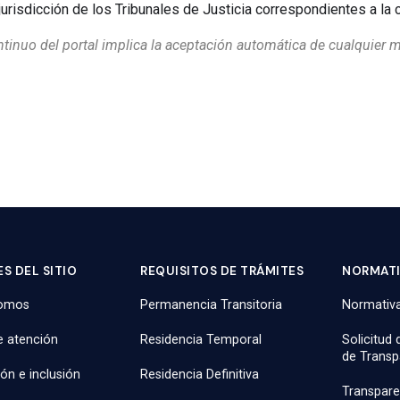
jurisdicción de los Tribunales de Justicia correspondientes a la 
ntinuo del portal implica la aceptación automática de cualquier m
S DEL SITIO
REQUISITOS DE TRÁMITES
NORMAT
somos
Permanencia Transitoria
Normativa
e atención
Residencia Temporal
Solicitud
de Transp
ión e inclusión
Residencia Definitiva
Transpare