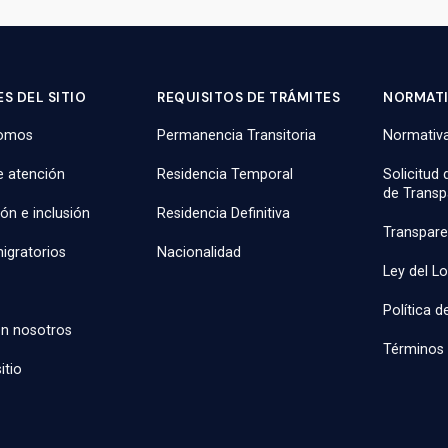
S DEL SITIO
REQUISITOS DE TRÁMITES
NORMAT
somos
Permanencia Transitoria
Normativa
e atención
Residencia Temporal
Solicitud
de Transp
ión e inclusión
Residencia Definitiva
Transpare
igratorios
Nacionalidad
Ley del L
Política d
on nosotros
Términos 
itio