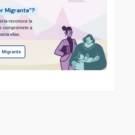
er Migrante”?
ería
reconoce la
 se compromete a
acia ellas.
 Migrante