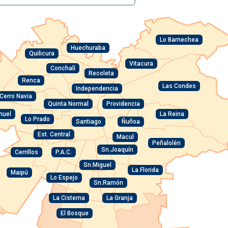
Lo Barnechea
Huechuraba
Quilicura
Vitacura
Conchalí
Recoleta
Renca
Las Condes
Independencia
Cerro Navia
Quinta Normal
Providencia
huel
La Reina
Lo Prado
Santiago
Ñuñoa
Est. Central
Macul
Peñalolén
Sn.Joaquín
Cerrillos
P.A.C.
Sn.Miguel
La Florida
Maipú
Lo Espejo
Sn.Ramón
La Cisterna
La Granja
El Bosque