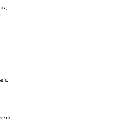
ica,
s
aís,
rie de