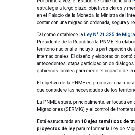
Por primera vez, el Estado de Chile tiene una
P
estrategia a largo plazo, objetivos claros y me
en el Palacio de la Moneda, la Ministra del Int
contar con una migración ordenada, segura y re
Tal como establece la
Ley N° 21.325 de Migra
Presidente de la República la PNME. Su elabora
territorio nacional e incluyó la participación d
internacionales. El diseño y elaboración contó
antecedentes; etapa participación de diálogos 
gobiernos locales para medir el impacto de la m
El objetivo de la PNME es promover una migraci
que considere las necesidades de los territor
La PNME estará, principalmente, enfocada en do
Migraciones (SERMIG) y el control de fronteras
Está estructurada en
10 ejes temáticos de tr
proyectos de ley
para reformar la Ley de Migr