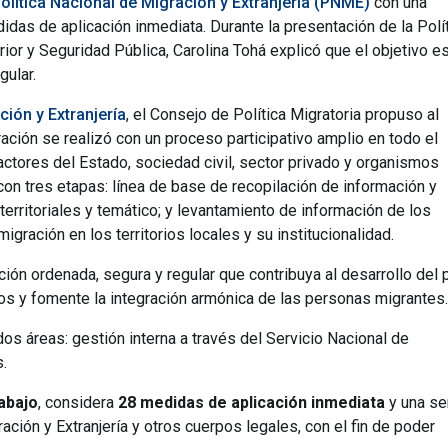
olítica Nacional de Migración y Extranjería (PNME)
con una
didas de aplicación inmediata. Durante la presentación de la Polít
erior y Seguridad Pública, Carolina Tohá explicó que el objetivo e
gular.
ción y Extranjería
, el Consejo de Política Migratoria propuso al
ción se realizó con un proceso participativo amplio en todo el
e actores del Estado, sociedad civil, sector privado y organismos
 con tres etapas: línea de base de recopilación de información y
territoriales y temático; y levantamiento de información de los
igración en los territorios locales y su institucionalidad.
ón ordenada, segura y regular que contribuya al desarrollo del p
ios y fomente la integración armónica de las personas migrantes.
s áreas: gestión interna a través del Servicio Nacional de
.
abajo
, considera
28 medidas de aplicación inmediata
y una se
ación y Extranjería y otros cuerpos legales, con el fin de poder