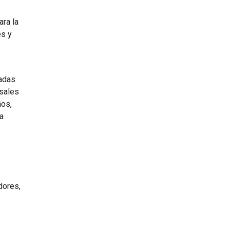
ara la
es y
iadas
usales
ños,
a
dores,