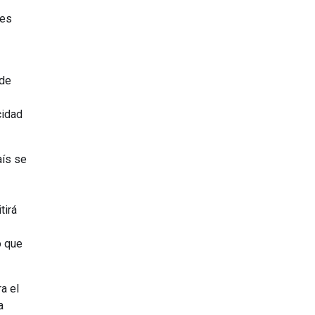
yes
 de
cidad
aís se
tirá
ó que
ra el
a