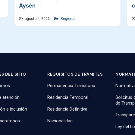
Aysén
c
agosto 4, 2026
Regional
S DEL SITIO
REQUISITOS DE TRÁMITES
NORMAT
somos
Permanencia Transitoria
Normativa
e atención
Residencia Temporal
Solicitud
de Transp
ión e inclusión
Residencia Definitiva
Transpare
igratorios
Nacionalidad
Ley del L