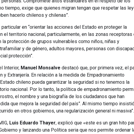
as personas. Compromete altos estándares en el respeto de los
mo tiempo, exige que quienes migran tengan que respetar las le
eben hacerlo chilenos y chilenas”.
 particular en “orientar las acciones del Estado en proteger la
en el territorio nacional, particularmente, en las zonas receptoras
 la protección de grupos vulnerables como niños, niñas y
ntrafamiliar y de género, adultos mayores, personas con discapa
ial protección”.
l Interior,
Manuel Monsalve
destacó que, por primera vez, el p
n y Extranjería. En relación a la medida de Empadronamiento
 Estado chileno pueda garantizar la seguridad si no tenemos la
torio nacional. Por lo tanto, la política de empadronamiento permi
 rostro, el nombre y una biografía de los ciudadanos que han
dida que mejora la seguridad del país”. Al mismo tiempo insisti
ocurrido en otros gobiernos, una regularización general ni masiva”.
RMIG,
Luis Eduardo Thayer
, explicó que «este es un gran hito pa
bierno y lanzando una Política seria que nos permite ordenar l