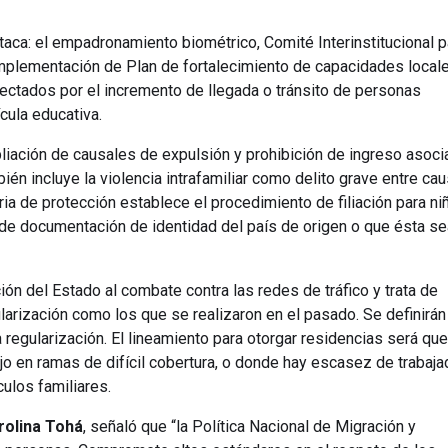
aca: el empadronamiento biométrico, Comité Interinstitucional p
implementación de Plan de fortalecimiento de capacidades local
fectados por el incremento de llegada o tránsito de personas
cula educativa.
pliación de causales de expulsión y prohibición de ingreso asoc
bién incluye la violencia intrafamiliar como delito grave entre ca
ia de protección establece el procedimiento de filiación para ni
de documentación de identidad del país de origen o que ésta se
ción del Estado al combate contra las redes de tráfico y trata de
rización como los que se realizaron en el pasado. Se definirán
regularización. El lineamiento para otorgar residencias será que
jo en ramas de difícil cobertura, o donde hay escasez de trabaja
culos familiares.
rolina Tohá
, señaló que “la Política Nacional de Migración y