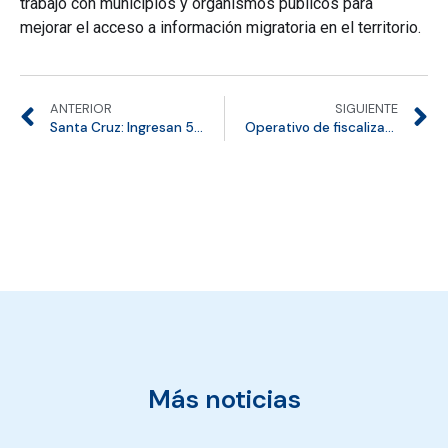
trabajo con municipios y organismos públicos para
mejorar el acceso a información migratoria en el territorio.
ANTERIOR
SIGUIENTE
Santa Cruz: Ingresan 50 solicitudes de residencia temporal
Operativo de fiscalización en Valparaíso terminó con 22 denunciados y 2 con orden de expulsión
Más noticias