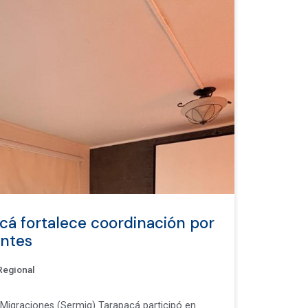
cá fortalece coordinación por
antes
Regional
e Migraciones (Sermig) Tarapacá participó en